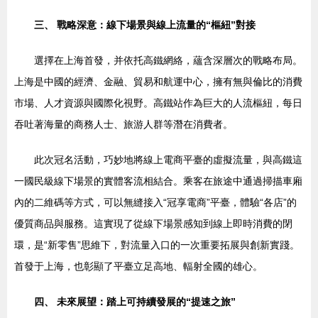
三、 戰略深意：線下場景與線上流量的“樞紐”對接
選擇在上海首發，并依托高鐵網絡，蘊含深層次的戰略布局。
上海是中國的經濟、金融、貿易和航運中心，擁有無與倫比的消費
市場、人才資源與國際化視野。高鐵站作為巨大的人流樞紐，每日
吞吐著海量的商務人士、旅游人群等潛在消費者。
此次冠名活動，巧妙地將線上電商平臺的虛擬流量，與高鐵這
一國民級線下場景的實體客流相結合。乘客在旅途中通過掃描車廂
內的二維碼等方式，可以無縫接入“冠享電商”平臺，體驗“各店”的
優質商品與服務。這實現了從線下場景感知到線上即時消費的閉
環，是“新零售”思維下，對流量入口的一次重要拓展與創新實踐。
首發于上海，也彰顯了平臺立足高地、輻射全國的雄心。
四、 未來展望：踏上可持續發展的“提速之旅”