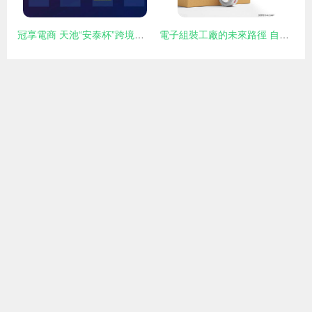
冠享電商 天池“安泰杯”跨境電商智能算法大賽冠軍方案全解析
電子組裝工廠的未來路徑 自主電商的機遇與挑戰——以冠享電商為例