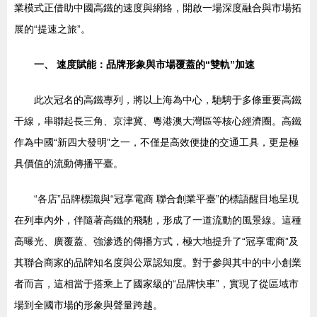
業模式正借助中國高鐵的速度與網絡，開啟一場深度融合與市場拓
展的“提速之旅”。
一、 速度賦能：品牌形象與市場覆蓋的“雙軌”加速
此次冠名的高鐵專列，將以上海為中心，馳騁于多條重要高鐵
干線，串聯起長三角、京津冀、粵港澳大灣區等核心經濟圈。高鐵
作為中國“新四大發明”之一，不僅是高效便捷的交通工具，更是極
具價值的流動傳播平臺。
“各店”品牌標識與“冠享電商 聯合創業平臺”的標語醒目地呈現
在列車內外，伴隨著高鐵的飛馳，形成了一道流動的風景線。這種
高曝光、廣覆蓋、強滲透的傳播方式，極大地提升了“冠享電商”及
其聯合商家的品牌知名度與公眾認知度。對于參與其中的中小創業
者而言，這相當于搭乘上了國家級的“品牌快車”，實現了從區域市
場到全國市場的形象與聲量跨越。