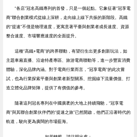
“各店”冠名高鐵專列的首發，只是一個起點。它象征著“冠享電
商”聯合創業模式從線上深耕，走向線上線下共振的新階段。高鐵
的“提速”不僅是物理速度，更寓意著平臺與創業者成長速度、資源
整合速度、市場響應速度的全面提升。
這種“高鐵+電商”的跨界聯動，有望衍生出更多創新玩法，如
主題車廂直播、沿途特產專區、旅游電商聯動等，進一步豐富消費
體驗，深化品牌內涵。對于電商行業而言，“冠享電商”的此次嘗
試，也為行業探索平臺與創業者新型關系、挖掘線下流量價值、打
造立體化品牌矩陣，提供了有價值的參考。
隨著這列冠名專列在中國廣袤的大地上持續飛馳，“冠享電
商”與其聯合創業伙伴們的“提速之旅”已然開啟，他們正沿著時代的
軌道，駛向更為廣闊的市場藍海。
如若轉載，請注明出處：