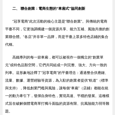
二、 聯合創業：電商生態的“車廂式”協同創新
“冠享電商”此次活動的核心主題是“聯合創業”。與傳統的電商
平臺不同，它更強調構建一個資源共享、能力互補、風險共擔的創
業聯合體。“各店”并非單一品牌，而是平臺上眾多特色店鋪的集合
代稱。
高鐵專列的每一節車廂，都可以被視作一個獨立的“創業單
元”或特色品類空間，它們共同組成一列完整、強大、方向一致的
列車。這形象地詮釋了“冠享電商”的平臺理念：通過整合供應鏈、
流量、數據、運營經驗等資源，為入駐的創業者提供“軌道”（標準
與支持），降低創業門檻與風險，讓每個“車廂”（店鋪）都能在統
一的動力牽引下，發揮自身特色，實現高速、平穩的發展。這種模
式旨在破解個體電商單打獨斗面臨的資源有限、抗風險能力弱等難
題。