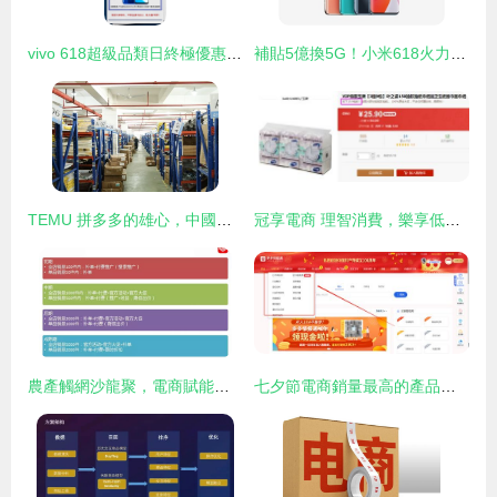
vivo 618超級品類日終極優惠 直降與分期福利別錯過！
補貼5億換5G！小米618火力全開 5G手機、AIoT銷冕冠島電商
TEMU 拼多多的雄心，中國制造新的領舞者——不再是簡單的電商，更是數字時代的全球布局
冠享電商 理智消費，樂享低價高品質生活
農產觸網沙龍聚，電商賦能上行途——隰縣電商星期三第六十五期農產品上行主題沙龍在冠享電商舉辦
七夕節電商銷量最高的產品揭秘 大數據分析的五大品類暢銷趨勢